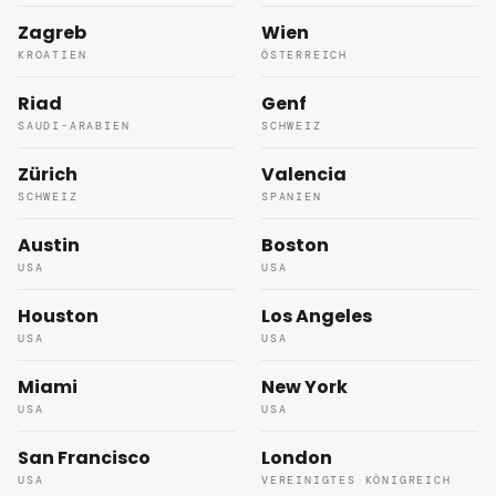
Zagreb
Wien
KROATIEN
ÖSTERREICH
Riad
Genf
SAUDI-ARABIEN
SCHWEIZ
Zürich
Valencia
SCHWEIZ
SPANIEN
Austin
Boston
USA
USA
Houston
Los Angeles
USA
USA
Miami
New York
USA
USA
San Francisco
London
USA
VEREINIGTES KÖNIGREICH