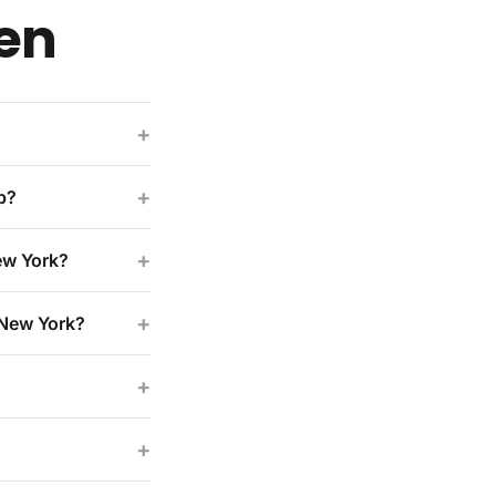
gen
+
+
b?
+
ew York?
+
 New York?
+
+