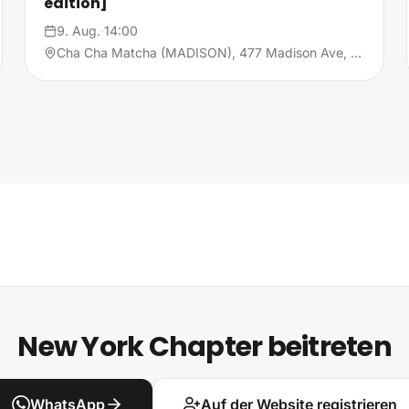
edition]
9. Aug.
·
14:00
Cha Cha Matcha (MADISON), 477 Madison Ave, 10022 New York
New York Chapter beitreten
WhatsApp
Auf der Website registrieren