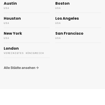
Austin
Boston
USA
USA
Houston
Los Angeles
USA
USA
New York
San Francisco
USA
USA
London
VEREINIGTES KÖNIGREICH
Alle Städte ansehen