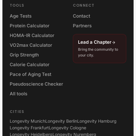
TOOLS
CONNECT
Age Tests
Contact
Protein Calculator
Partners
HOMA-IR Calculator
Lead a Chapter
VO2max Calculator
Bring the community to
Grip Strength
your city.
Calorie Calculator
Pace of Aging Test
Pseudoscience Checker
All tools
CITIES
Longevity Munich
Longevity Berlin
Longevity Hamburg
Longevity Frankfurt
Longevity Cologne
Longevity Heidelberg
Longevity Nuremberg